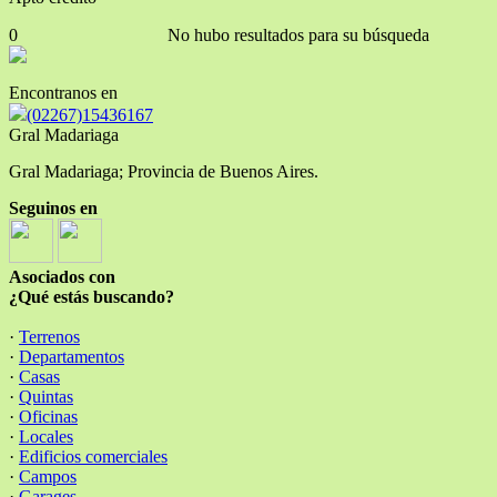
0
No hubo resultados para su búsqueda
Encontranos en
(02267)15436167
Gral Madariaga
Gral Madariaga; Provincia de Buenos Aires.
Seguinos en
Asociados con
¿Qué estás buscando?
·
Terrenos
·
Departamentos
·
Casas
·
Quintas
·
Oficinas
·
Locales
·
Edificios comerciales
·
Campos
·
Garages