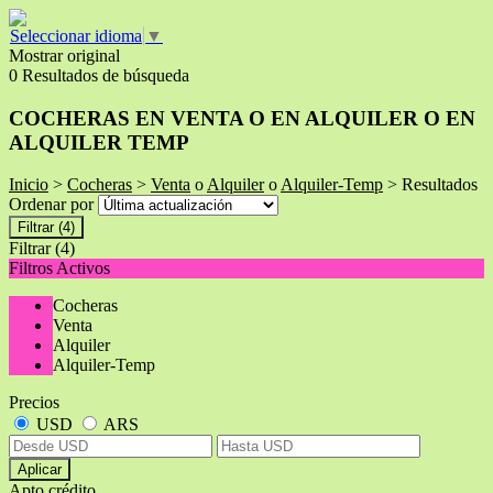
Seleccionar idioma
▼
Mostrar original
0 Resultados de búsqueda
COCHERAS EN VENTA O EN ALQUILER O EN
ALQUILER TEMP
Inicio
>
Cocheras
>
Venta
o
Alquiler
o
Alquiler-Temp
> Resultados
Ordenar por
Filtrar
(4)
Filtrar
(4)
Filtros Activos
Cocheras
Venta
Alquiler
Alquiler-Temp
Precios
USD
ARS
Aplicar
Apto crédito